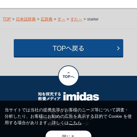
TOP
>
日本語辞典
>
広辞典
>
す～
>
すた～
> starter
TOPへ
当サイトでは当社の提携先等がお客様のニーズ等について調査・
当サイトについて
分析したり、お客様にお勧めの広告を表示する目的で Cookie を使
集英社プライバシーポリシー
用する場合があります。詳しくは
こちら
集英社ホームページ
閉じる