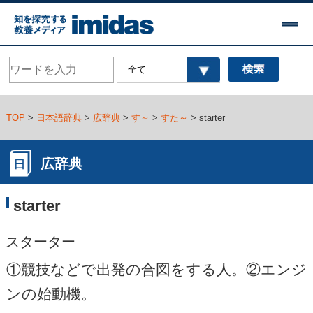
TOP
>
日本語辞典
>
広辞典
>
す～
>
すた～
> starter
広辞典
starter
スターター
①競技などで出発の合図をする人。②エンジ
ンの始動機。