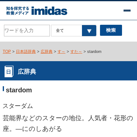
TOP
>
日本語辞典
>
広辞典
>
す～
>
すた～
> stardom
広辞典
stardom
スターダム
芸能界などのスターの地位。人気者・花形の
座。―にのしあがる