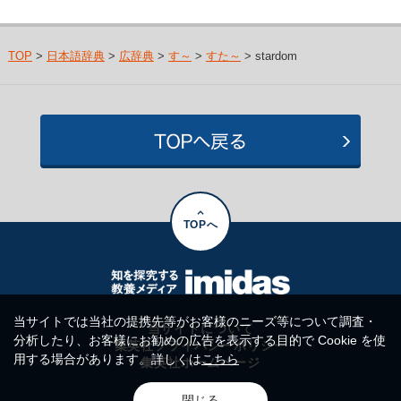
TOP
>
日本語辞典
>
広辞典
>
す～
>
すた～
> stardom
TOPへ
当サイトでは当社の提携先等がお客様のニーズ等について調査・
当サイトについて
分析したり、お客様にお勧めの広告を表示する目的で Cookie を使
集英社プライバシーポリシー
用する場合があります。詳しくは
こちら
集英社ホームページ
閉じる