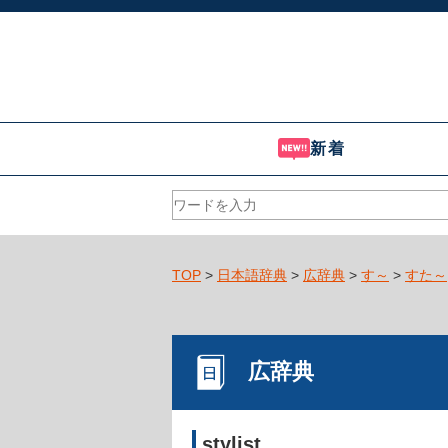
新着
TOP
>
日本語辞典
>
広辞典
>
す～
>
すた～
広辞典
stylist