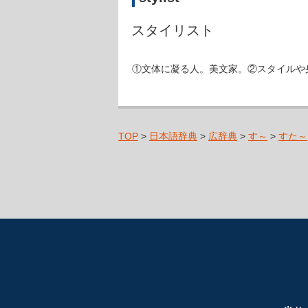
スタイリスト
①文体に凝る人。美文家。②スタイルや
TOP
>
日本語辞典
>
広辞典
>
す～
>
すた～