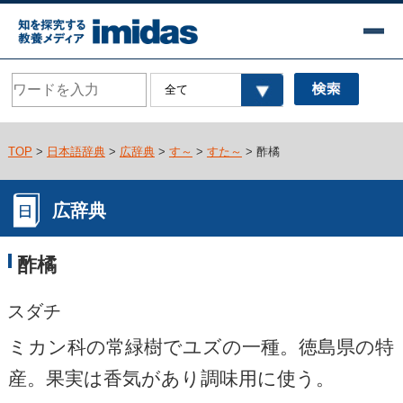
TOP
>
日本語辞典
>
広辞典
>
す～
>
すた～
> 酢橘
広辞典
酢橘
スダチ
ミカン科の常緑樹でユズの一種。徳島県の特
産。果実は香気があり調味用に使う。