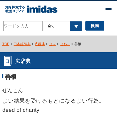
TOP
>
日本語辞典
>
広辞典
>
せ～
>
せわ～
> 善根
広辞典
善根
ぜんこん
よい結果を受けるもとになるよい行為。
deed of charity