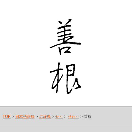
TOP
>
日本語辞典
>
広辞典
>
せ～
>
せわ～
> 善根