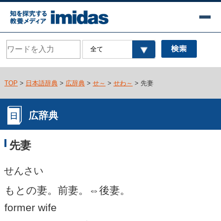
TOP
>
日本語辞典
>
広辞典
>
せ～
>
せわ～
> 先妻
広辞典
先妻
せんさい
もとの妻。前妻。⇔後妻。
former wife