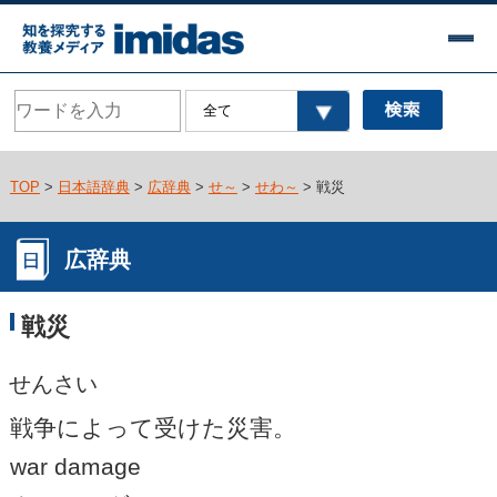
TOP
>
日本語辞典
>
広辞典
>
せ～
>
せわ～
> 戦災
広辞典
戦災
せんさい
戦争によって受けた災害。
war damage