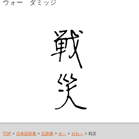
ウォー ダミッジ
TOP
>
日本語辞典
>
広辞典
>
せ～
>
せわ～
> 戦災