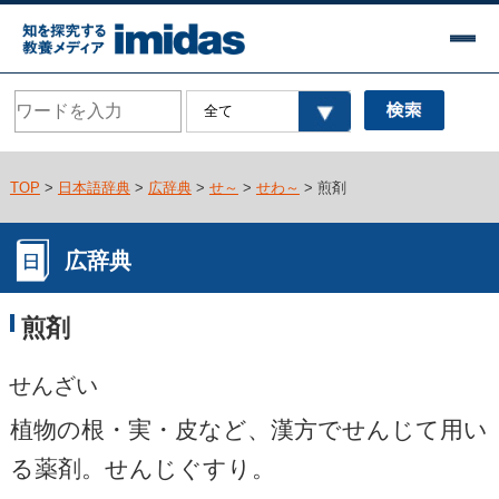
TOP
>
日本語辞典
>
広辞典
>
せ～
>
せわ～
> 煎剤
広辞典
煎剤
せんざい
植物の根・実・皮など、漢方でせんじて用い
る薬剤。せんじぐすり。