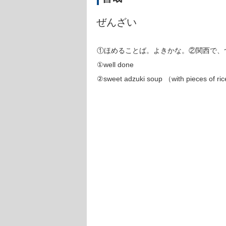
ぜんざい
①ほめることば。よきかな。②関西で、
①well done
②sweet adzuki soup （with pieces of ri