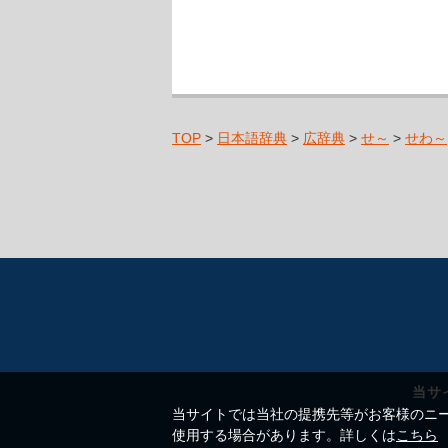
TOP
>
日本語辞典
>
広辞典
>
せ～
>
せわ～
当サ
当サイトでは当社の提携先等がお客様のニーズ
使用する場合があります。詳しくは
こちら