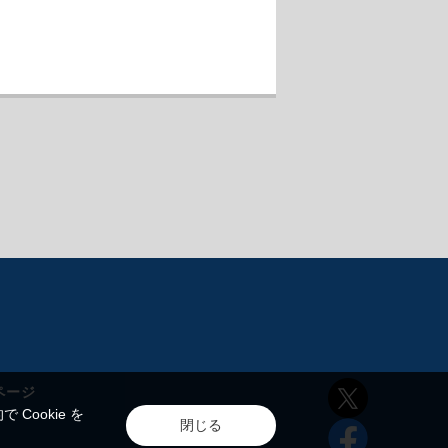
ページ
ookie を
閉じる