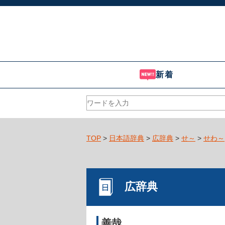
新着
TOP
>
日本語辞典
>
広辞典
>
せ～
>
せわ～
広辞典
善哉