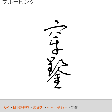
プルービング
TOP
>
日本語辞典
>
広辞典
>
せ～
>
せわ～
> 穿鑿