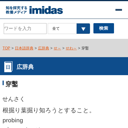
TOP
>
日本語辞典
>
広辞典
>
せ～
>
せわ～
> 穿鑿
広辞典
穿鑿
せんさく
根掘り葉掘り知ろうとすること。
probing