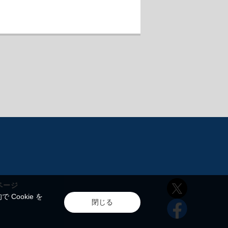
ページ
ookie を
閉じる