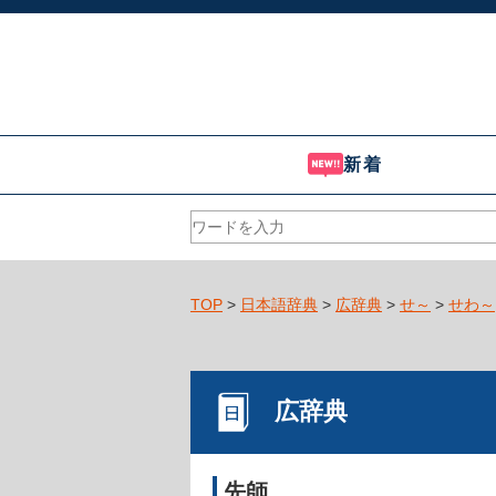
新着
TOP
>
日本語辞典
>
広辞典
>
せ～
>
せわ～
広辞典
先師