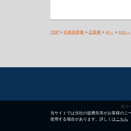
TOP
>
日本語辞典
>
広辞典
>
せ～
>
せわ～
当サ
当サイトでは当社の提携先等がお客様のニーズ
使用する場合があります。詳しくは
こちら