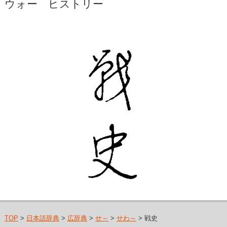
ウォー ヒストリー
TOP
>
日本語辞典
>
広辞典
>
せ～
>
せわ～
> 戦史