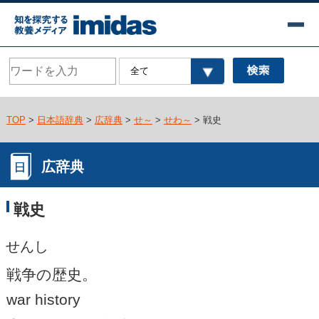
TOP
>
日本語辞典
>
広辞典
>
せ～
>
せわ～
> 戦史
広辞典
戦史
せんし
戦争の歴史。
war history