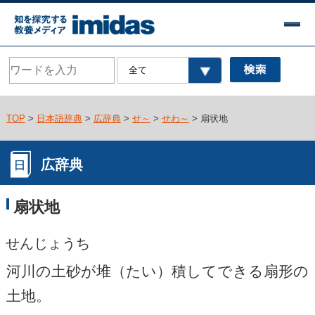
TOP
>
日本語辞典
>
広辞典
>
せ～
>
せわ～
> 扇状地
広辞典
扇状地
せんじょうち
河川の土砂が堆（たい）積してできる扇形の
土地。