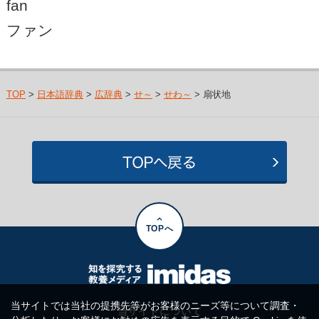
fan
ファン
TOP
>
日本語辞典
>
広辞典
>
せ～
>
せわ～
> 扇状地
TOPへ
当サイトでは当社の提携先等がお客様のニーズ等について調査・
当サイトについて