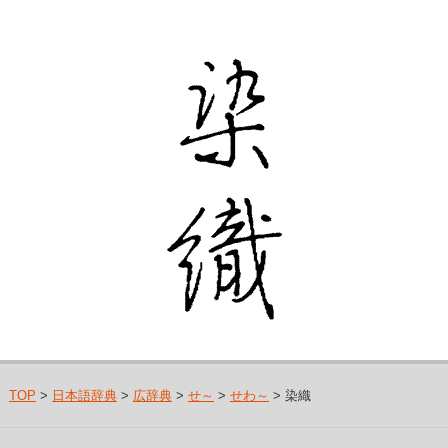
TOP
>
日本語辞典
>
広辞典
>
せ～
>
せわ～
> 染織