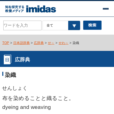
TOP
>
日本語辞典
>
広辞典
>
せ～
>
せわ～
> 染織
広辞典
染織
せんしょく
布を染めることと織ること。
dyeing and weaving