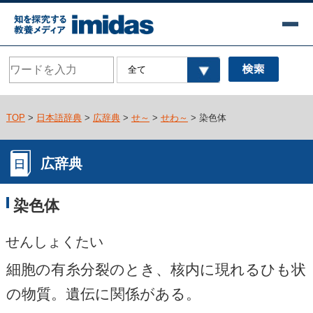
TOP
>
日本語辞典
>
広辞典
>
せ～
>
せわ～
> 染色体
広辞典
染色体
せんしょくたい
細胞の有糸分裂のとき、核内に現れるひも状
の物質。遺伝に関係がある。