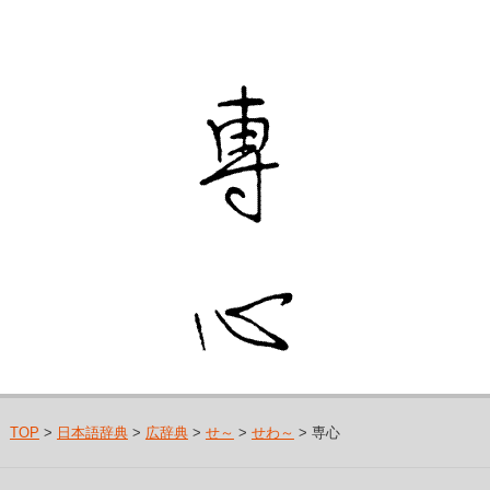
TOP
>
日本語辞典
>
広辞典
>
せ～
>
せわ～
> 専心