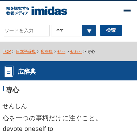
TOP
>
日本語辞典
>
広辞典
>
せ～
>
せわ～
> 専心
広辞典
専心
せんしん
心を一つの事柄だけに注ぐこと。
devote oneself to