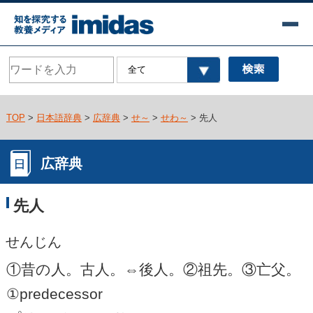
TOP
>
日本語辞典
>
広辞典
>
せ～
>
せわ～
> 先人
広辞典
先人
せんじん
①昔の人。古人。⇔後人。②祖先。③亡父。
①predecessor