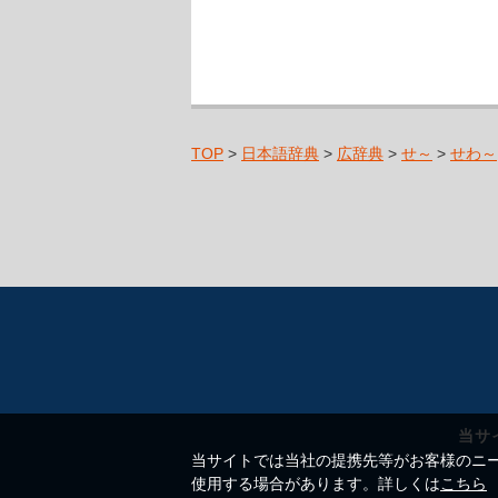
TOP
>
日本語辞典
>
広辞典
>
せ～
>
せわ～
当サ
当サイトでは当社の提携先等がお客様のニーズ
使用する場合があります。詳しくは
こちら