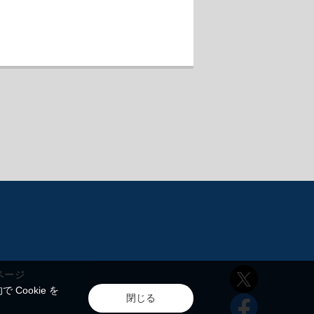
ページ
ookie を
閉じる