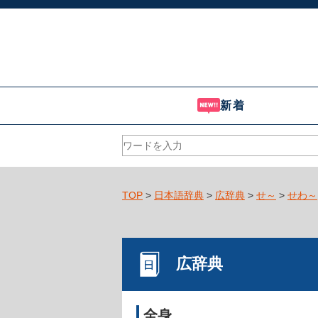
新着
TOP
>
日本語辞典
>
広辞典
>
せ～
>
せわ～
広辞典
全身