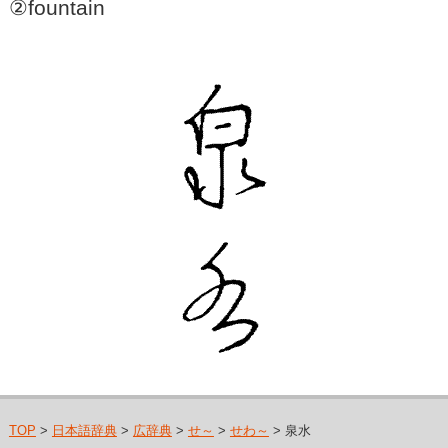
②fountain
TOP
>
日本語辞典
>
広辞典
>
せ～
>
せわ～
> 泉水