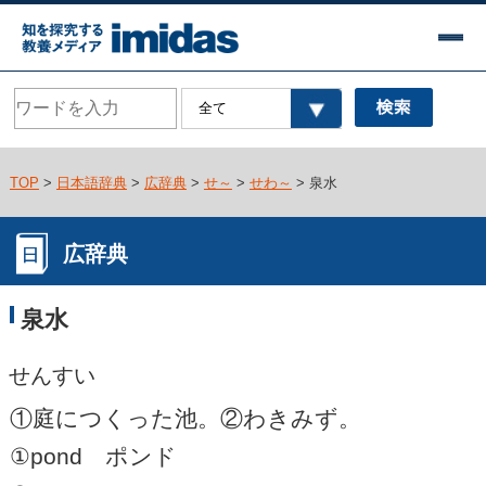
TOP
>
日本語辞典
>
広辞典
>
せ～
>
せわ～
> 泉水
広辞典
泉水
せんすい
①庭につくった池。②わきみず。
①pond ポンド