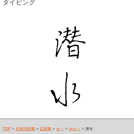
ダイビング
TOP
>
日本語辞典
>
広辞典
>
せ～
>
せわ～
> 潜水