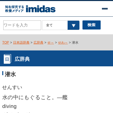
TOP
>
日本語辞典
>
広辞典
>
せ～
>
せわ～
> 潜水
広辞典
潜水
せんすい
水の中にもぐること。―艦
diving