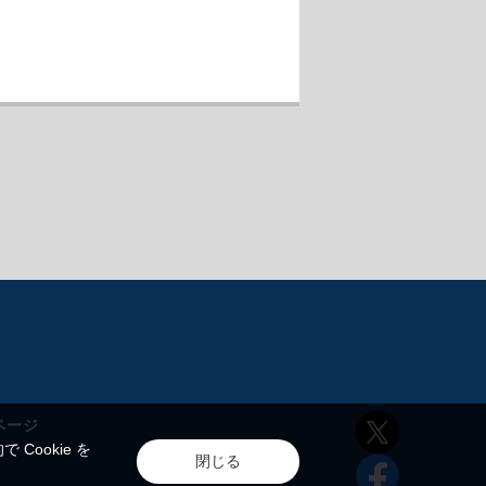
ページ
ookie を
閉じる