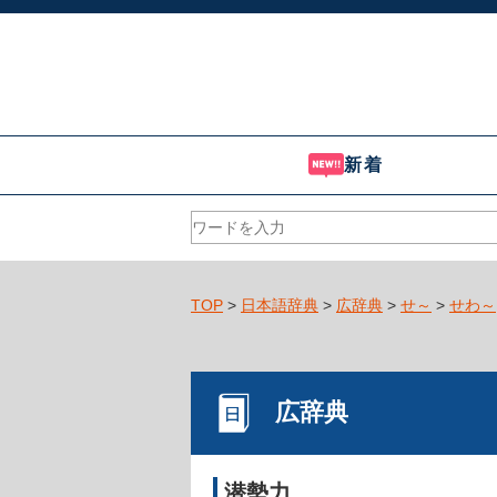
新着
TOP
>
日本語辞典
>
広辞典
>
せ～
>
せわ～
広辞典
潜勢力