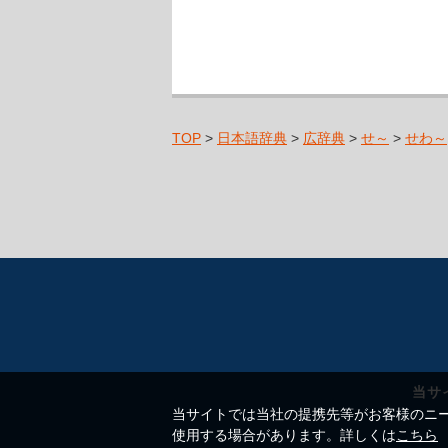
TOP
>
日本語辞典
>
広辞典
>
せ～
>
せわ～
当サ
当サイトでは当社の提携先等がお客様のニーズ
使用する場合があります。詳しくは
こちら