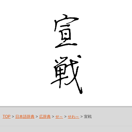
TOP
>
日本語辞典
>
広辞典
>
せ～
>
せわ～
> 宣戦