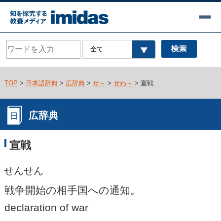
TOP
>
日本語辞典
>
広辞典
>
せ～
>
せわ～
> 宣戦
広辞典
宣戦
せんせん
戦争開始の相手国への通知。
declaration of war