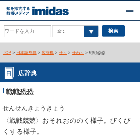
TOP
>
日本語辞典
>
広辞典
>
せ～
>
せわ～
> 戦戦恐恐
広辞典
戦戦恐恐
せんせんきょうきょう
〈戦戦兢兢〉おそれおののく様子。びくび
くする様子。