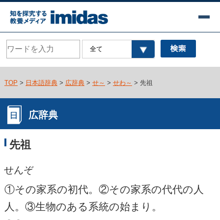
TOP
>
日本語辞典
>
広辞典
>
せ～
>
せわ～
> 先祖
広辞典
先祖
せんぞ
①その家系の初代。②その家系の代代の人
人。③生物のある系統の始まり。