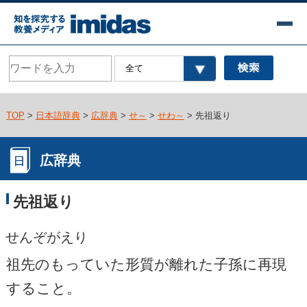
TOP
>
日本語辞典
>
広辞典
>
せ～
>
せわ～
> 先祖返り
広辞典
先祖返り
せんぞがえり
祖先のもっていた形質が離れた子孫に再現
すること。