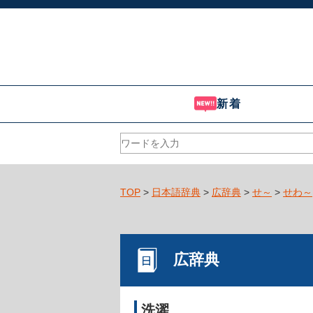
新着
TOP
>
日本語辞典
>
広辞典
>
せ～
>
せわ～
広辞典
洗濯