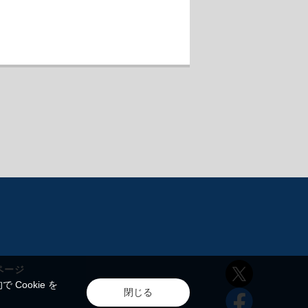
ページ
ookie を
閉じる