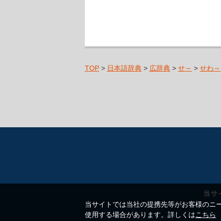
TOP
>
日本語辞典
>
広辞典
>
せ～
>
せわ～
当サ
当サイトでは当社の提携先等がお客様のニーズ
使用する場合があります。詳しくは
こちら