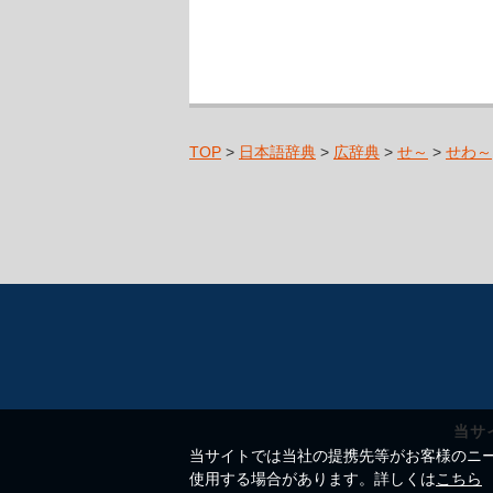
TOP
>
日本語辞典
>
広辞典
>
せ～
>
せわ～
当サ
当サイトでは当社の提携先等がお客様のニーズ
使用する場合があります。詳しくは
こちら