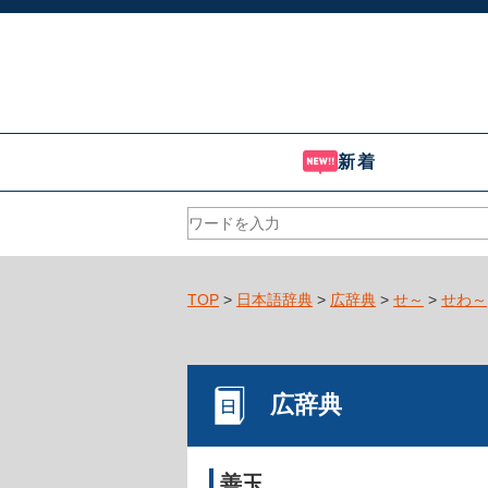
新着
TOP
>
日本語辞典
>
広辞典
>
せ～
>
せわ～
広辞典
善玉