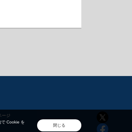
ページ
ookie を
閉じる