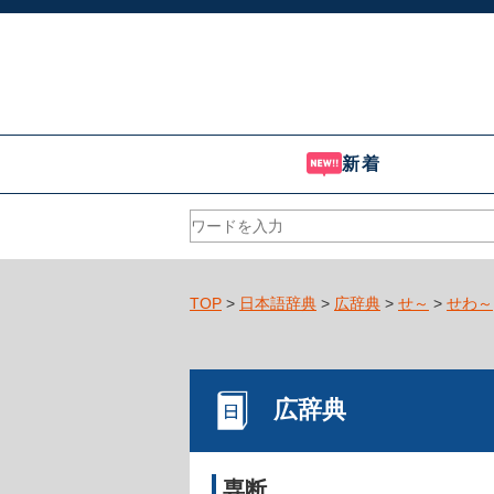
新着
TOP
>
日本語辞典
>
広辞典
>
せ～
>
せわ～
広辞典
専断