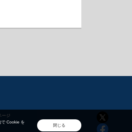
ページ
ookie を
閉じる