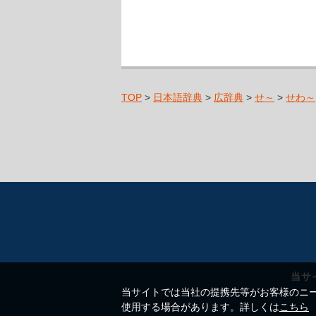
TOP
>
日本語辞典
>
広辞典
>
せ～
>
せわ～
当サ
当サイトでは当社の提携先等がお客様のニーズ
使用する場合があります。詳しくは
こちら