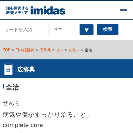
TOP
>
日本語辞典
>
広辞典
>
せ～
>
せわ～
> 全治
広辞典
全治
ぜんち
病気や傷がすっかり治ること。
complete cure