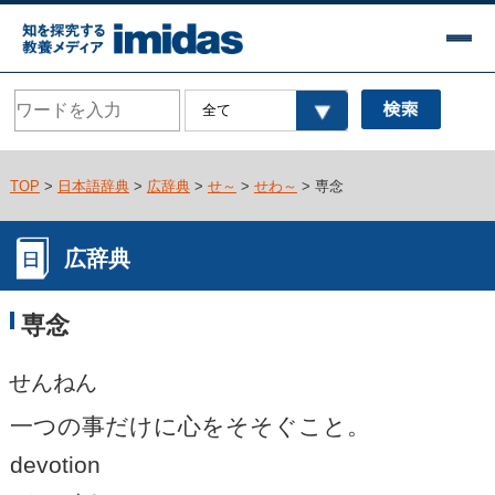
TOP
>
日本語辞典
>
広辞典
>
せ～
>
せわ～
> 専念
広辞典
専念
せんねん
一つの事だけに心をそそぐこと。
devotion