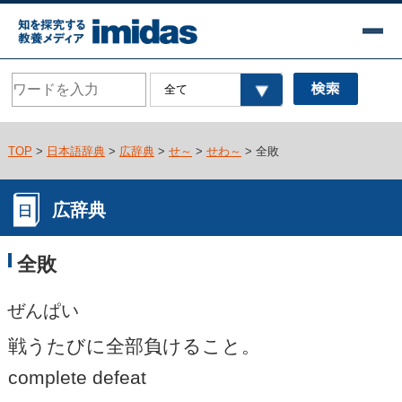
TOP
>
日本語辞典
>
広辞典
>
せ～
>
せわ～
> 全敗
広辞典
全敗
ぜんぱい
戦うたびに全部負けること。
complete defeat