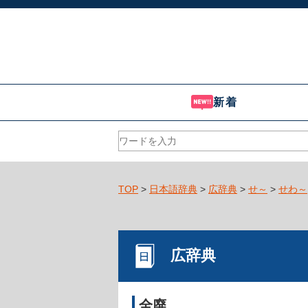
新着
TOP
>
日本語辞典
>
広辞典
>
せ～
>
せわ～
広辞典
全廃