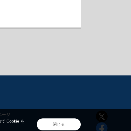
ページ
ookie を
閉じる