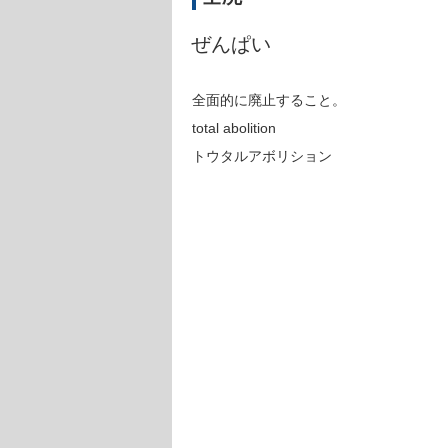
ぜんぱい
全面的に廃止すること。
total abolition
トウタルアボリション