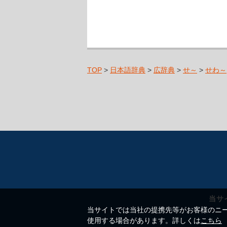
TOP
>
日本語辞典
>
広辞典
>
せ～
>
せわ～
当サ
当サイトでは当社の提携先等がお客様のニーズ
使用する場合があります。詳しくは
こちら