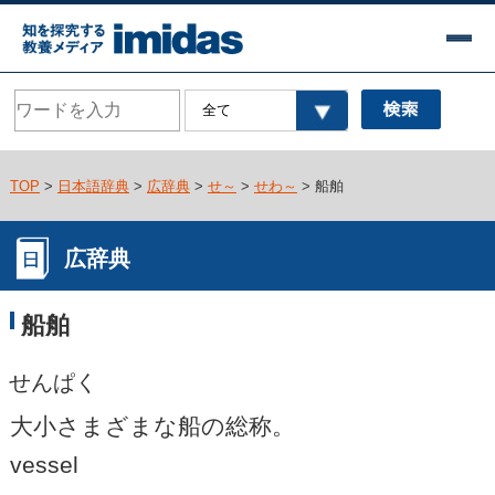
TOP
>
日本語辞典
>
広辞典
>
せ～
>
せわ～
> 船舶
広辞典
船舶
せんぱく
大小さまざまな船の総称。
vessel