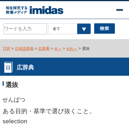
TOP
>
日本語辞典
>
広辞典
>
せ～
>
せわ～
> 選抜
広辞典
選抜
せんばつ
ある目的・基準で選び抜くこと。
selection