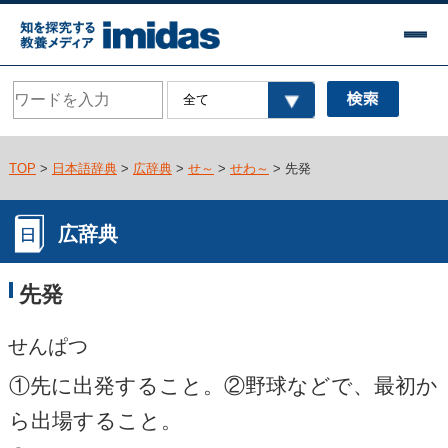
TOP
>
日本語辞典
>
広辞典
>
せ～
>
せわ～
> 先発
広辞典
先発
せんぱつ
①先に出発すること。②野球などで、最初か
ら出場すること。