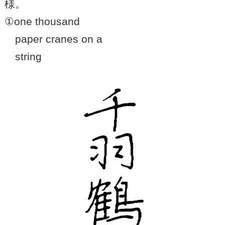
様。
①one thousand
paper cranes on a
string