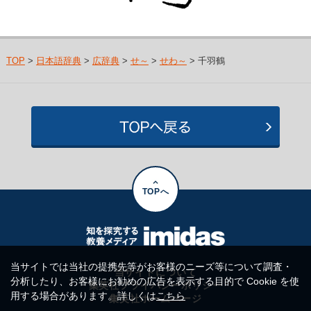
TOP
>
日本語辞典
>
広辞典
>
せ～
>
せわ～
> 千羽鶴
TOPへ
当サイトでは当社の提携先等がお客様のニーズ等について調査・
当サイトについて
分析したり、お客様にお勧めの広告を表示する目的で Cookie を使
集英社プライバシーポリシー
用する場合があります。詳しくは
こちら
集英社ホームページ