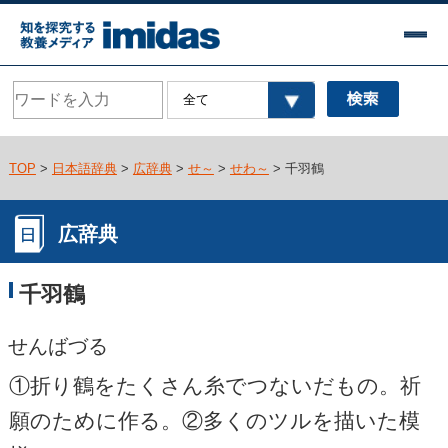
TOP
>
日本語辞典
>
広辞典
>
せ～
>
せわ～
> 千羽鶴
広辞典
千羽鶴
せんばづる
①折り鶴をたくさん糸でつないだもの。祈
願のために作る。②多くのツルを描いた模