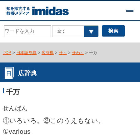
TOP
>
日本語辞典
>
広辞典
>
せ～
>
せわ～
> 千万
広辞典
千万
せんばん
①いろいろ。②このうえもない。
①various