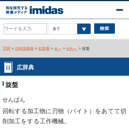
TOP
>
日本語辞典
>
広辞典
>
せ～
>
せわ～
> 旋盤
広辞典
旋盤
せんばん
回転する加工物に刃物（バイト）をあてて切
削加工をする工作機械。