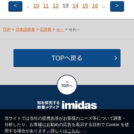
<
..
10
11
12
13
14
15
16
..
>
TOP
>
日本語辞典
>
広辞典
>
せ～
> せわ～
TOPへ
当サイトでは当社の提携先等がお客様のニーズ等について調査・
当サイトについて
分析したり、お客様にお勧めの広告を表示する目的で Cookie を使
集英社プライバシーポリシー
用する場合があります。詳しくは
こちら
集英社ホームページ