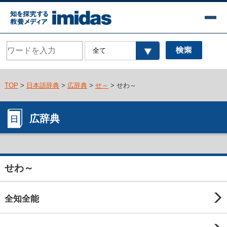
TOP
>
日本語辞典
>
広辞典
>
せ～
> せわ～
広辞典
せわ～
全知全能