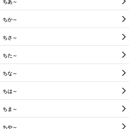
ちあ～
ちか～
ちさ～
ちた～
ちな～
ちは～
ちま～
ちや～