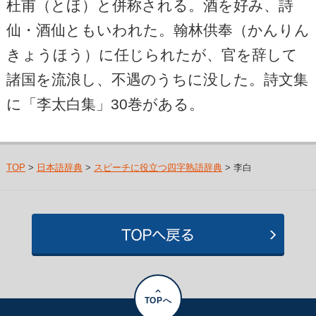
杜甫（とほ）と併称される。酒を好み、詩
仙・酒仙ともいわれた。翰林供奉（かんりん
きょうほう）に任じられたが、官を辞して
諸国を流浪し、不遇のうちに没した。詩文集
に「李太白集」30巻がある。
TOP
>
日本語辞典
>
スピーチに役立つ四字熟語辞典
> 李白
TOPへ