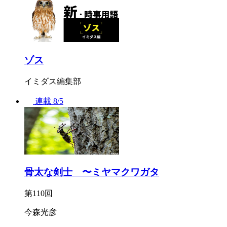
ゾス
イミダス編集部
連載
8/5
骨太な剣士 〜ミヤマクワガタ
第110回
今森光彦