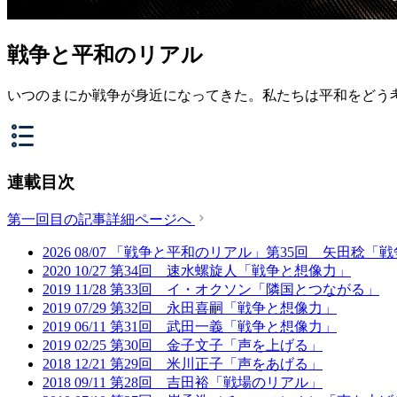
戦争と平和のリアル
いつのまにか戦争が身近になってきた。私たちは平和をどう
連載目次
第一回目の記事詳細ページへ
2026
08/07
「戦争と平和のリアル」第35回 矢田稔「戦
2020
10/27
第34回 速水螺旋人「戦争と想像力」
2019
11/28
第33回 イ・オクソン「隣国とつながる」
2019
07/29
第32回 永田喜嗣「戦争と想像力」
2019
06/11
第31回 武田一義「戦争と想像力」
2019
02/25
第30回 金子文子「声を上げる」
2018
12/21
第29回 米川正子「声をあげる」
2018
09/11
第28回 吉田裕「戦場のリアル」