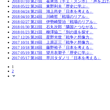
2018
07/10
第27回 崔承浩（チェ・スンホ）「声を上
2018
05/22
第26回 東野利夫「歴史に学ぶ」
2018
04/24
第25回 鴻上尚史「日本を考える」
2018
04/10
第24回 川崎哲「戦場のリアル」
2018
02/27
第23回 伊勢崎賢治「戦場のリアル」
2018
01/30
第22回 石丸次郎「隣国とつながる」
2018
01/23
第21回 柳澤協二「別の道を探す」
2017
12/26
第20回 星野光世「戦争と想像力」
2017
10/31
第19回 上原正三「戦争と想像力」
2017
10/18
第18回 藤野裕子「日本を考える」
2017
05/19
第17回 望月衣塑子「歴史に学ぶ」
2017
05/17
第16回 早川タダノリ「日本を考える」
1
2