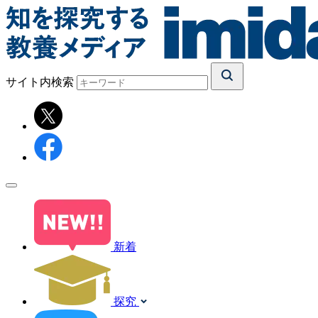
サイト内検索
新着
探究