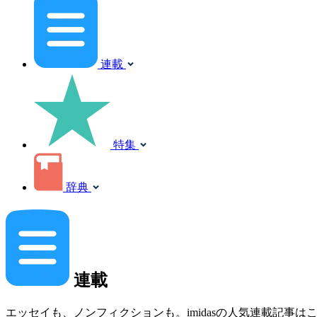
連載
特集
辞典
連載
エッセイも、ノンフィクションも。imidasの人気連載記事は