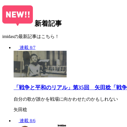
新着記事
imidasの最新記事はこちら！
連載
8/7
「戦争と平和のリアル」第35回 矢田稔「戦
自分の歌が誰かを戦場に向かわせたのかもしれない
矢田稔
連載
8/6