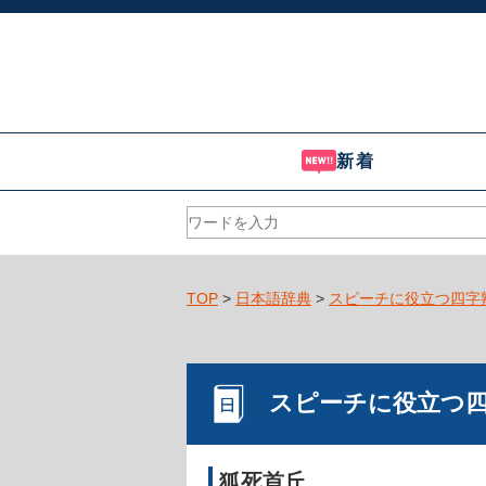
新着
TOP
>
日本語辞典
>
スピーチに役立つ四字
スピーチに役立つ
狐死首丘