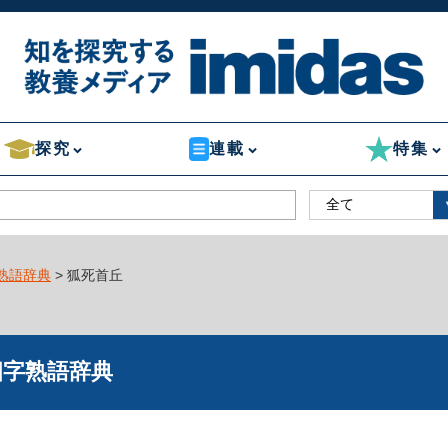
探究
連載
特集
熟語辞典
> 狐死首丘
四字熟語辞典