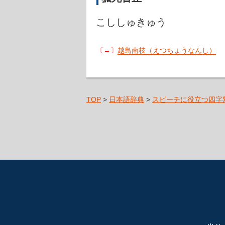
こししゅきゅう
〔→〕
越鳥南枝（えつちょうなんし）
TOP
>
日本語辞典
>
スピーチに役立つ四字