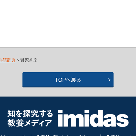
熟語辞典
> 狐死首丘