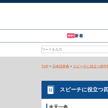
新着
TOP
>
日本語辞典
>
スピーチに役立つ四字
スピーチに役立つ
水天一色