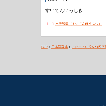
すいてんいっしき
〔→〕
水天髣髴（すいてんほうふつ）
TOP
>
日本語辞典
>
スピーチに役立つ四字