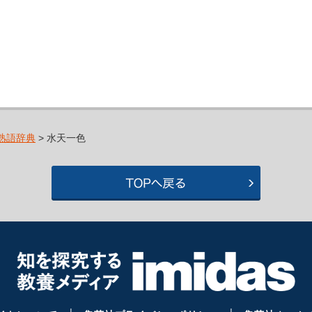
熟語辞典
> 水天一色