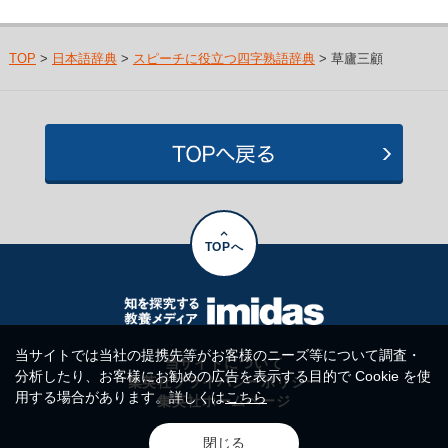
TOP
>
日本語辞典
>
スピーチに役立つ四字熟語辞典
> 草廬三顧
TOPへ
当サイトでは当社の提携先等がお客様のニーズ等について調査・
当サイトについて
分析したり、お客様にお勧めの広告を表示する目的で Cookie を使
集英社プライバシーポリシー
用する場合があります。詳しくは
こちら
集英社ホームページ
閉じる