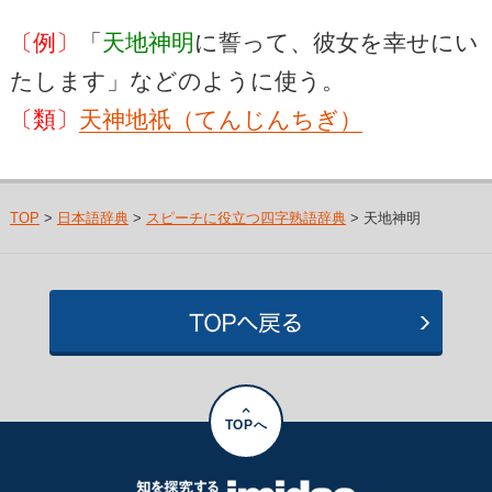
〔例〕
「
天地神明
に誓って、彼女を幸せにい
たします」などのように使う。
〔類〕
天神地祇（てんじんちぎ）
TOP
>
日本語辞典
>
スピーチに役立つ四字熟語辞典
> 天地神明
TOPへ