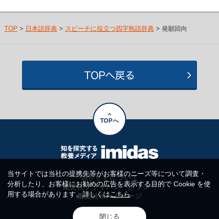
TOP
>
日本語辞典
>
スピーチに役立つ四字熟語辞典
> 発願回向
TOPへ
当サイトでは当社の提携先等がお客様のニーズ等について調査・
当サイトについて
分析したり、お客様にお勧めの広告を表示する目的で Cookie を使
集英社プライバシーポリシー
用する場合があります。詳しくは
こちら
集英社ホームページ
閉じる