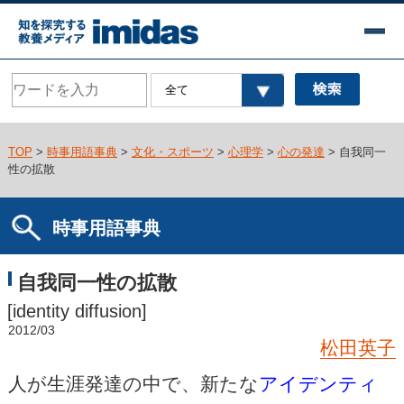
TOP
>
時事用語事典
>
文化・スポーツ
>
心理学
>
心の発達
> 自我同一
性の拡散
時事用語事典
自我同一性の拡散
[identity diffusion]
2012/03
松田英子
人が生涯発達の中で、新たな
アイデンティ