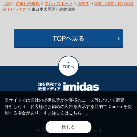
TOP
>
時事用語事典
>
文化・スポーツ
>
考古学
>
縄紋（縄文）時代の遺
跡トピックス
> 東日本大震災と縄紋遺跡
TOPへ
当サイトでは当社の提携先等がお客様のニーズ等について調査・
当サイトについて
分析したり、お客様にお勧めの広告を表示する目的で Cookie を使
集英社プライバシーポリシー
用する場合があります。詳しくは
こちら
集英社ホームページ
閉じる
©SHUEISHA Inc. All rights reserved.