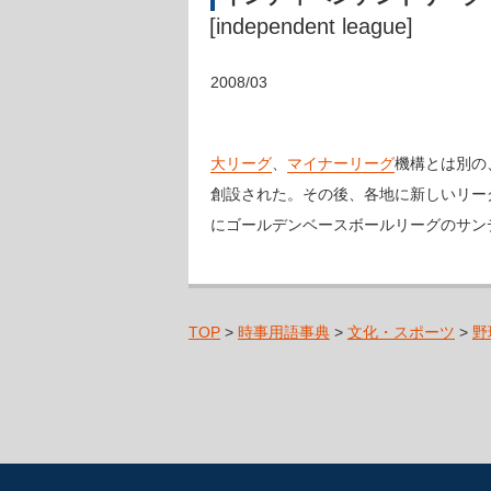
[independent league]
2008/03
大リーグ
、
マイナーリーグ
機構とは別の
創設された。その後、各地に新しいリー
にゴールデンベースボールリーグのサン
TOP
>
時事用語事典
>
文化・スポーツ
>
野