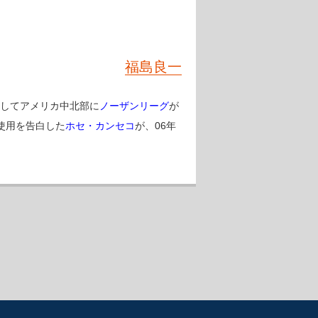
福島良一
としてアメリカ中北部に
ノーザンリーグ
が
使用を告白した
ホセ・カンセコ
が、06年