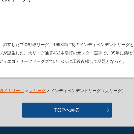
、独立したプロ野球リーグ。1993年に初のインディペンデントリーグ
グが誕生した。大リーグ通算462本塁打の元スター選手で、05年に薬物
ディエゴ・サーフドーグズで5年ぶりに現役復帰して話題となった。
球／大リーグ
>
大リーグ
> インディペンデントリーグ（大リーグ）